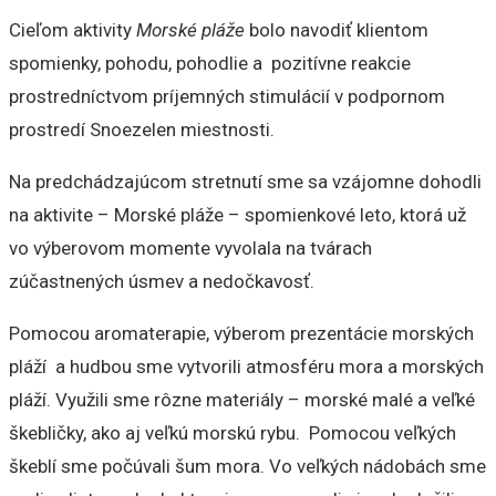
Cieľom aktivity
Morské pláže
bolo navodiť klientom
spomienky, pohodu, pohodlie a pozitívne reakcie
prostredníctvom príjemných stimulácií v podpornom
prostredí Snoezelen miestnosti.
Na predchádzajúcom stretnutí sme sa vzájomne dohodli
na aktivite – Morské pláže – spomienkové leto, ktorá už
vo výberovom momente vyvolala na tvárach
zúčastnených úsmev a nedočkavosť.
Pomocou aromaterapie, výberom prezentácie morských
pláží a hudbou sme vytvorili atmosféru mora a morských
pláží. Využili sme rôzne materiály – morské malé a veľké
škebličky, ako aj veľkú morskú rybu. Pomocou veľkých
škeblí sme počúvali šum mora. Vo veľkých nádobách sme