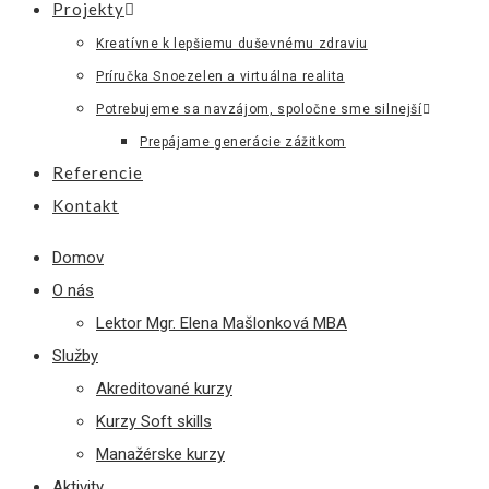
Projekty
Kreatívne k lepšiemu duševnému zdraviu
Príručka Snoezelen a virtuálna realita
Potrebujeme sa navzájom, spoločne sme silnejší
Prepájame generácie zážitkom
Referencie
Kontakt
Domov
O nás
Lektor Mgr. Elena Mašlonková MBA
Služby
Akreditované kurzy
Kurzy Soft skills
Manažérske kurzy
Aktivity