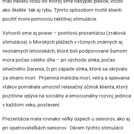
mali naliatu vodu do ktorej sme nasypali piesok, vložili
ako škeble tak aj rybu. Týmto spôsobom mohli klienti
pocítiť more pomocou taktilnej stimulácie.
Vytvorili sme aj power – pointovú prezentáciu (zraková
stimulácia) o Morských plážach v rôznych známych aj
neznámych letoviskách, ktoré boli podporované šumom
mora počas celého dňa – pri východe slnka, počas
slnečného žiarenia, či pri západe slnka, ktoré sa skrývalo
za vlnami morí. Príjemná melódia morí, vetra a spievania
vtákov pomáhala umocniť relaxačný účinok klienta, ktorý
pozitívne vplýva na sociálny a emocionálny rozvoj jedinca
v každom veku, postavení.
Prezentácia mala rovnako veľký úspech u seniorov, ako aj
pri opatrovateľkách seniorov. Okrem týchto stimulácií